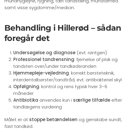
mundhygiejne, rygning, tæt tandstilling, mundtørhed
samt visse sygdomme/medicin.
Behandling i Hillerød – sådan
foregår det
Undersøgelse og diagnose
(evt. røntgen)
Professionel tandrensning
: fjernelse af plak og
tandsten over/under tandkødsranden
Hjemmepleje-vejledning
: korrekt børsteteknik,
interdentalbørster/tandtråd, evt. antibakteriel skyl
Opfølgning
: kontrol og rens typisk hver 3–6
måneder
Antibiotika
anvendes kun i
særlige tilfælde
efter
tandlægens vurdering
Målet er at
stoppe betændelsen
og genskabe sundt,
fast tandkød.