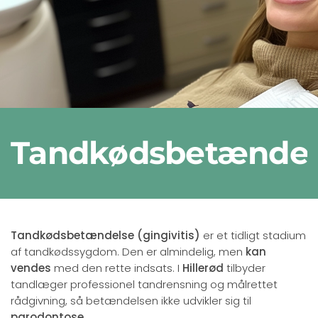
Tandkødsbetændel
Tandkødsbetændelse (gingivitis)
er et tidligt stadium
af tandkødssygdom. Den er almindelig, men
kan
vendes
med den rette indsats. I
Hillerød
tilbyder
tandlæger professionel tandrensning og målrettet
rådgivning, så betændelsen ikke udvikler sig til
parodontose
.