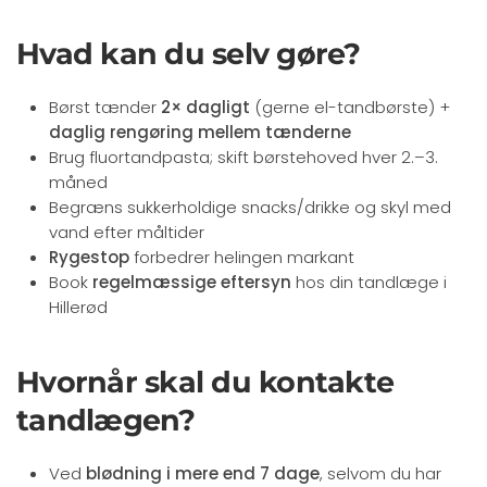
Hvad kan du selv gøre?
Børst tænder
2× dagligt
(gerne el-tandbørste) +
daglig rengøring mellem tænderne
Brug fluortandpasta; skift børstehoved hver 2.–3.
måned
Begræns sukkerholdige snacks/drikke og skyl med
vand efter måltider
Rygestop
forbedrer helingen markant
Book
regelmæssige eftersyn
hos din tandlæge i
Hillerød
Hvornår skal du kontakte
tandlægen?
Ved
blødning i mere end 7 dage
, selvom du har