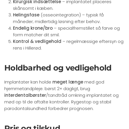
Kirurgisk indsættelse
– implantatet placeres
skånsomt i kæben.
Helingsfase
(osseointegration) – typisk få
måneder; midlertidig løsning efter behov.
Endelig krone/bro
– specialfremstillet så farve og
form matcher dit smil.
Kontrol & vedligehold
– regelmæssige eftersyn og
rens i Hillerød.
Holdbarhed og vedligehold
Implantater kan holde
meget længe
med god
hjemmetandpleje: børst 2× dagligt, brug
interdentalbørster
/tandtråd omkring implantatet og
mød op til de aftalte kontroller. Rygestop og stabil
parodontalsundhed forbedrer prognosen.
Pris og tilskud