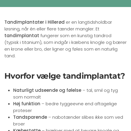
Tandimplantater i Hillerød
er en langtidsholdbar
løsning, når én eller flere tænder mangler. Et
tandimplantat
fungerer som en kunstig tandrod
(typisk i titanium), som indgår i kæbens knogle og bærer
en krone eller bro, der ligner og føles som en naturlig
tand.
Hvorfor vælge tandimplantat?
Naturligt udseende og følelse
– tal, smil og tyg
som normalt
Høj funktion
– bedre tyggeevne end aftagelige
proteser
Tandsparende
– nabotænder slibes ikke som ved
broer
Kæbestøtte
– hjælper med at bevare knogle og