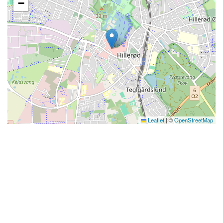
−
Leaflet
|
©
OpenStreetMap