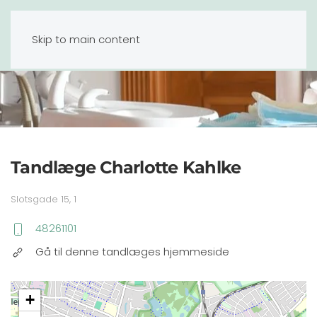
Tandlæge Hillerød
Skip to main content
Tandlæge Charlotte Kahlke
Slotsgade 15, 1
48261101
Gå til denne tandlæges hjemmeside
+