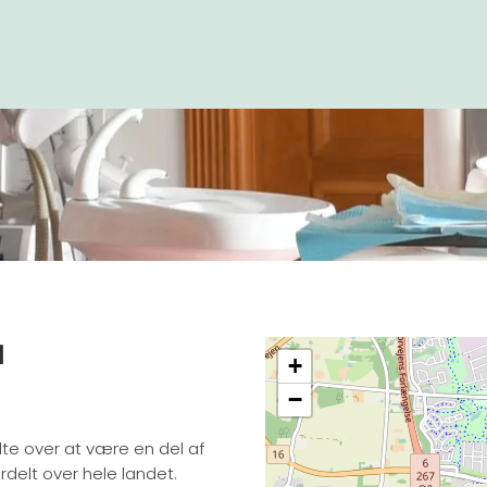
d
+
−
olte over at være en del af
elt over hele landet.