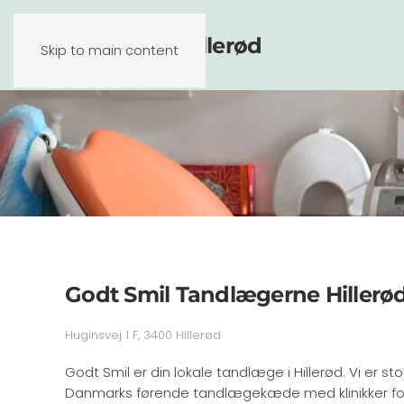
Tandlæge Hillerød
Skip to main content
Godt Smil Tandlægerne Hillerø
Huginsvej 1 F, 3400 Hillerød
Godt Smil er din lokale tandlæge i Hillerød. Vi er st
Danmarks førende tandlægekæde med klinikker ford