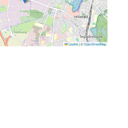
Leaflet
|
©
OpenStreetMap