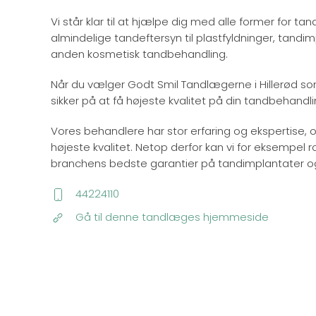
Vi står klar til at hjælpe dig med alle former for tan
almindelige tandeftersyn til plastfyldninger, tandi
anden kosmetisk tandbehandling.
Når du vælger Godt Smil Tandlægerne i Hillerød som 
sikker på at få højeste kvalitet på din tandbehandling 
Vores behandlere har stor erfaring og ekspertise, 
højeste kvalitet. Netop derfor kan vi for eksempel ro
branchens bedste garantier på tandimplantater og
44224110
Gå til denne tandlæges hjemmeside